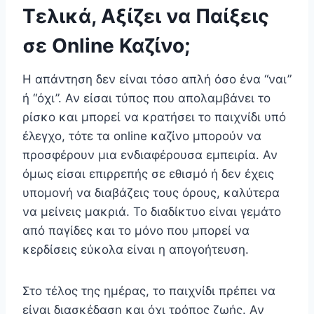
Τελικά, Αξίζει να Παίξεις
σε Online Καζίνο;
Η απάντηση δεν είναι τόσο απλή όσο ένα “ναι”
ή “όχι”. Αν είσαι τύπος που απολαμβάνει το
ρίσκο και μπορεί να κρατήσει το παιχνίδι υπό
έλεγχο, τότε τα online καζίνο μπορούν να
προσφέρουν μια ενδιαφέρουσα εμπειρία. Αν
όμως είσαι επιρρεπής σε εθισμό ή δεν έχεις
υπομονή να διαβάζεις τους όρους, καλύτερα
να μείνεις μακριά. Το διαδίκτυο είναι γεμάτο
από παγίδες και το μόνο που μπορεί να
κερδίσεις εύκολα είναι η απογοήτευση.
Στο τέλος της ημέρας, το παιχνίδι πρέπει να
είναι διασκέδαση και όχι τρόπος ζωής. Αν