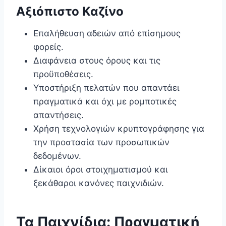
Αξιόπιστο Καζίνο
Επαλήθευση αδειών από επίσημους
φορείς.
Διαφάνεια στους όρους και τις
προϋποθέσεις.
Υποστήριξη πελατών που απαντάει
πραγματικά και όχι με ρομποτικές
απαντήσεις.
Χρήση τεχνολογιών κρυπτογράφησης για
την προστασία των προσωπικών
δεδομένων.
Δίκαιοι όροι στοιχηματισμού και
ξεκάθαροι κανόνες παιχνιδιών.
Τα Παιχνίδια: Πραγματική