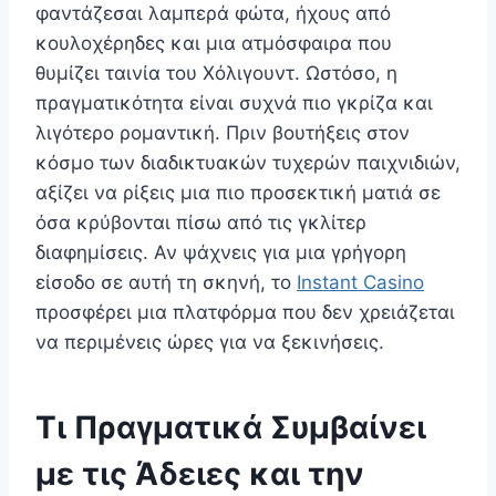
φαντάζεσαι λαμπερά φώτα, ήχους από
κουλοχέρηδες και μια ατμόσφαιρα που
θυμίζει ταινία του Χόλιγουντ. Ωστόσο, η
πραγματικότητα είναι συχνά πιο γκρίζα και
λιγότερο ρομαντική. Πριν βουτήξεις στον
κόσμο των διαδικτυακών τυχερών παιχνιδιών,
αξίζει να ρίξεις μια πιο προσεκτική ματιά σε
όσα κρύβονται πίσω από τις γκλίτερ
διαφημίσεις. Αν ψάχνεις για μια γρήγορη
είσοδο σε αυτή τη σκηνή, το
Instant Casino
προσφέρει μια πλατφόρμα που δεν χρειάζεται
να περιμένεις ώρες για να ξεκινήσεις.
Τι Πραγματικά Συμβαίνει
με τις Άδειες και την