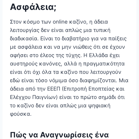
Ασφάλεια;
Στον κόσμο των online καζίνο, η άδεια
λειτουργίας δεν είναι απλώς μια τυπική
διαδικασία. Είναι το διαβατήριο για να παίξεις
με ασφάλεια και να μην νιώθεις ότι σε έχουν
αφήσει στο έλεος της τύχης. Η Ελλάδα έχει
αυστηρούς κανόνες, αλλά η πραγματικότητα
είναι ότι όχι όλα τα καζίνο που λειτουργούν
εδώ είναι τόσο νόμιμα όσο διαφημίζονται. Μια
άδεια από την ΕΕΕΠ (Επιτροπή Εποπτείας και
Ελέγχου Παιγνίων) είναι το πρώτο σημάδι ότι
το καζίνο δεν είναι απλώς μια ψηφιακή
φούσκα.
Πώς να Αναγνωρίσεις ένα