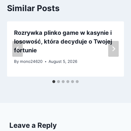
Similar Posts
Rozrywka plinko game w kasynie i
losowość, która decyduje o Twojej
fortunie
By
mono24620
August 5, 2026
Leave a Reply