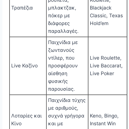
Τραπέζια
μπλακτζακ,
Blackjack
πόκερ με
Classic, Texas
διάφορες
Hold’em
παραλλαγές.
Παιχνίδια με
ζωντανούς
ντίλερ, που
Live Roulette,
Live Καζίνο
προσφέρουν
Live Baccarat,
αίσθηση
Live Poker
φυσικής
παρουσίας.
Παιχνίδια τύχης
με αριθμούς,
Λοταρίες και
συχνά γρήγορα
Keno, Bingo,
Κίνο
και με
Instant Win