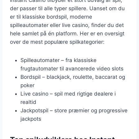
der passer til alle typer spillere. Uanset om du
er til klassiske bordspil, moderne
spilleautomater eller live casino, finder du det
hele samlet på én platform. Her er en oversigt
over de mest populære spilkategorier:
Spilleautomater – fra klassiske
frugtautomater til avancerede video slots
Bordspil – blackjack, roulette, baccarat og
poker
Live casino – spil med rigtige dealere i
realtid
Jackpotspil – store præmier og progressive
jackpots