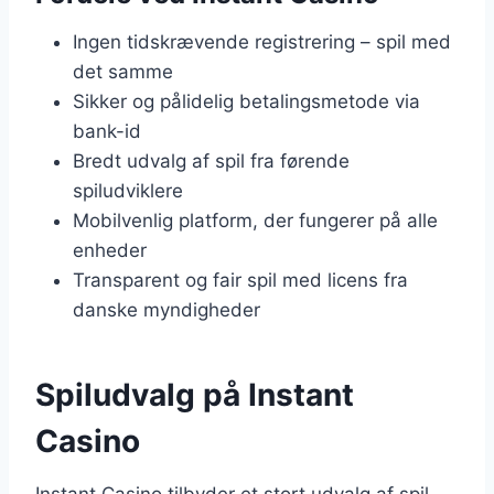
Ingen tidskrævende registrering – spil med
det samme
Sikker og pålidelig betalingsmetode via
bank-id
Bredt udvalg af spil fra førende
spiludviklere
Mobilvenlig platform, der fungerer på alle
enheder
Transparent og fair spil med licens fra
danske myndigheder
Spiludvalg på Instant
Casino
Instant Casino tilbyder et stort udvalg af spil,