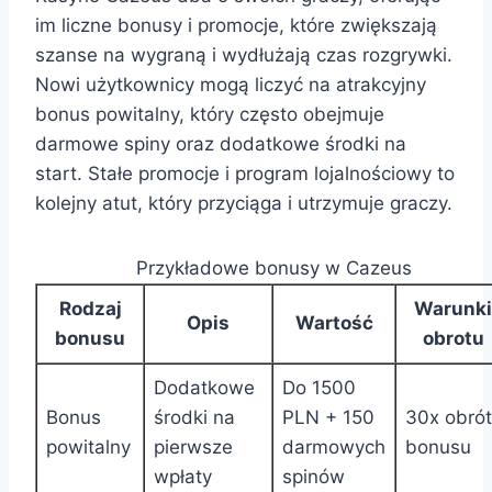
im liczne bonusy i promocje, które zwiększają
szanse na wygraną i wydłużają czas rozgrywki.
Nowi użytkownicy mogą liczyć na atrakcyjny
bonus powitalny, który często obejmuje
darmowe spiny oraz dodatkowe środki na
start. Stałe promocje i program lojalnościowy to
kolejny atut, który przyciąga i utrzymuje graczy.
Przykładowe bonusy w Cazeus
Rodzaj
Warunki
Opis
Wartość
bonusu
obrotu
Dodatkowe
Do 1500
Bonus
środki na
PLN + 150
30x obrót
powitalny
pierwsze
darmowych
bonusu
wpłaty
spinów