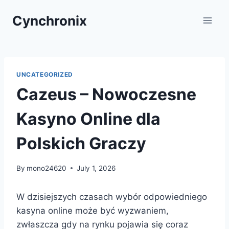
Skip
Cynchronix
to
content
UNCATEGORIZED
Cazeus – Nowoczesne
Kasyno Online dla
Polskich Graczy
By
mono24620
July 1, 2026
W dzisiejszych czasach wybór odpowiedniego
kasyna online może być wyzwaniem,
zwłaszcza gdy na rynku pojawia się coraz