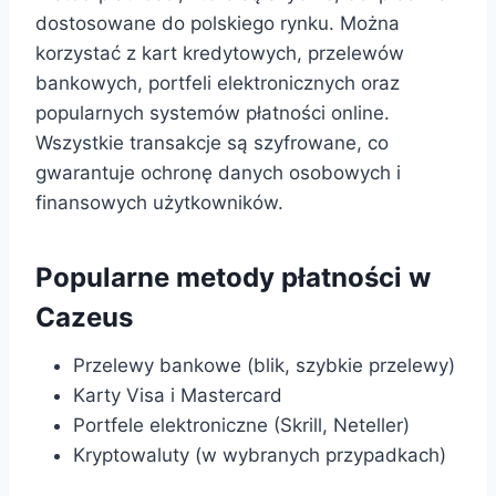
dostosowane do polskiego rynku. Można
korzystać z kart kredytowych, przelewów
bankowych, portfeli elektronicznych oraz
popularnych systemów płatności online.
Wszystkie transakcje są szyfrowane, co
gwarantuje ochronę danych osobowych i
finansowych użytkowników.
Popularne metody płatności w
Cazeus
Przelewy bankowe (blik, szybkie przelewy)
Karty Visa i Mastercard
Portfele elektroniczne (Skrill, Neteller)
Kryptowaluty (w wybranych przypadkach)