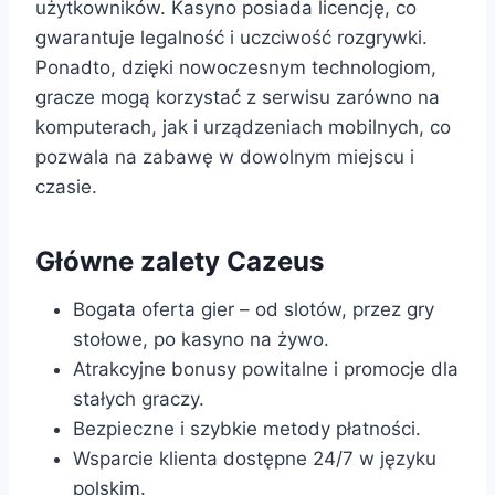
użytkowników. Kasyno posiada licencję, co
gwarantuje legalność i uczciwość rozgrywki.
Ponadto, dzięki nowoczesnym technologiom,
gracze mogą korzystać z serwisu zarówno na
komputerach, jak i urządzeniach mobilnych, co
pozwala na zabawę w dowolnym miejscu i
czasie.
Główne zalety Cazeus
Bogata oferta gier – od slotów, przez gry
stołowe, po kasyno na żywo.
Atrakcyjne bonusy powitalne i promocje dla
stałych graczy.
Bezpieczne i szybkie metody płatności.
Wsparcie klienta dostępne 24/7 w języku
polskim.