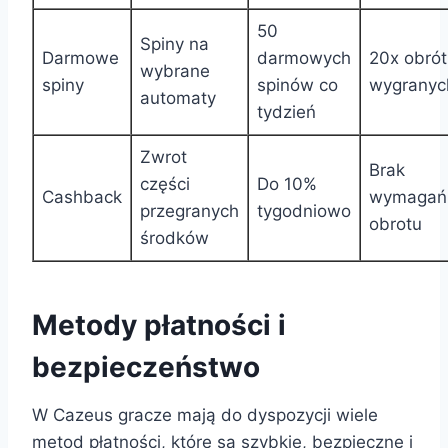
50
Spiny na
Darmowe
darmowych
20x obrót
wybrane
spiny
spinów co
wygranyc
automaty
tydzień
Zwrot
Brak
części
Do 10%
Cashback
wymagań
przegranych
tygodniowo
obrotu
środków
Metody płatności i
bezpieczeństwo
W Cazeus gracze mają do dyspozycji wiele
metod płatności, które są szybkie, bezpieczne i