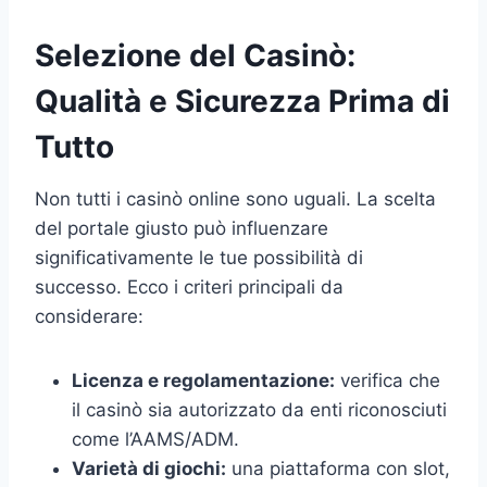
Selezione del Casinò:
Qualità e Sicurezza Prima di
Tutto
Non tutti i casinò online sono uguali. La scelta
del portale giusto può influenzare
significativamente le tue possibilità di
successo. Ecco i criteri principali da
considerare:
Licenza e regolamentazione:
verifica che
il casinò sia autorizzato da enti riconosciuti
come l’AAMS/ADM.
Varietà di giochi:
una piattaforma con slot,