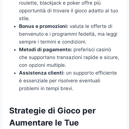
roulette, blackjack e poker offre più
opportunità di trovare il gioco adatto al tuo
stile.
Bonus e promozioni:
valuta le offerte di
benvenuto e i programmi fedeltà, ma leggi
sempre i termini e condizioni.
Metodi di pagamento:
preferisci casinò
che supportano transazioni rapide e sicure,
con opzioni multiple.
Assistenza clienti:
un supporto efficiente
è essenziale per risolvere eventuali
problemi in tempi brevi.
Strategie di Gioco per
Aumentare le Tue