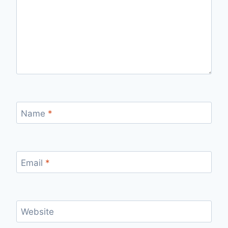
Name
*
Email
*
Website