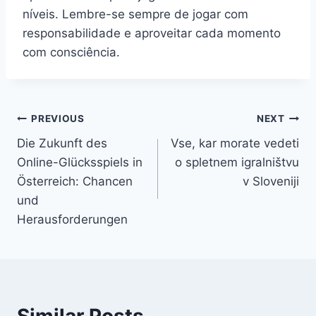
níveis. Lembre-se sempre de jogar com
responsabilidade e aproveitar cada momento
com consciência.
Post
PREVIOUS
NEXT
Die Zukunft des
Vse, kar morate vedeti
navigation
Online-Glücksspiels in
o spletnem igralništvu
Österreich: Chancen
v Sloveniji
und
Herausforderungen
Similar Posts