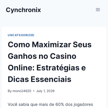
Skip
Cynchronix
to
content
UNCATEGORIZED
Como Maximizar Seus
Ganhos no Casino
Online: Estratégias e
Dicas Essenciais
By
mono24620
July 1, 2026
Você sabia que mais de 60% dos jogadores