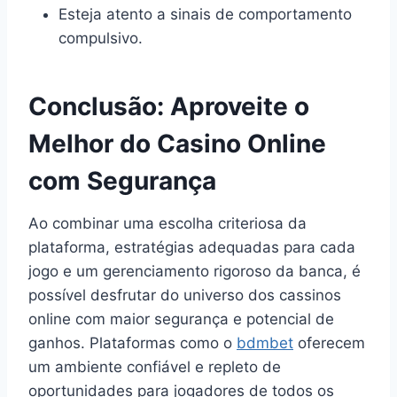
Esteja atento a sinais de comportamento
compulsivo.
Conclusão: Aproveite o
Melhor do Casino Online
com Segurança
Ao combinar uma escolha criteriosa da
plataforma, estratégias adequadas para cada
jogo e um gerenciamento rigoroso da banca, é
possível desfrutar do universo dos cassinos
online com maior segurança e potencial de
ganhos. Plataformas como o
bdmbet
oferecem
um ambiente confiável e repleto de
oportunidades para jogadores de todos os