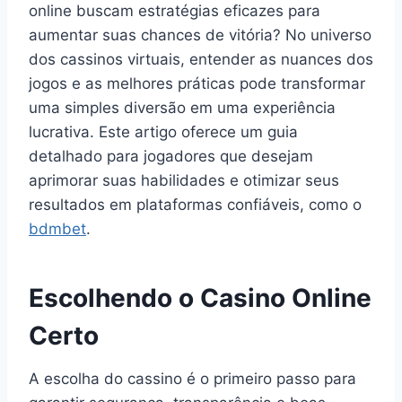
online buscam estratégias eficazes para
aumentar suas chances de vitória? No universo
dos cassinos virtuais, entender as nuances dos
jogos e as melhores práticas pode transformar
uma simples diversão em uma experiência
lucrativa. Este artigo oferece um guia
detalhado para jogadores que desejam
aprimorar suas habilidades e otimizar seus
resultados em plataformas confiáveis, como o
bdmbet
.
Escolhendo o Casino Online
Certo
A escolha do cassino é o primeiro passo para