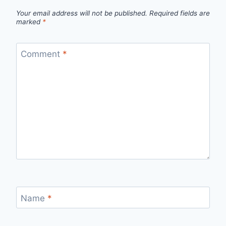
Your email address will not be published.
Required fields are
marked
*
Comment
*
Name
*