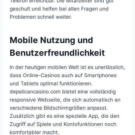
Telefon erreichbar. Die Mitarbeiter sind gut
geschult und helfen bei allen Fragen und
Problemen schnell weiter.
Mobile Nutzung und
Benutzerfreundlichkeit
In der heutigen mobilen Welt ist es unerlässlich,
dass Online-Casinos auch auf Smartphones
und Tablets optimal funktionieren.
depelicancasino.com bietet eine vollständig
responsive Webseite, die sich automatisch an
verschiedene Bildschirmgrößen anpasst.
Zusätzlich gibt es eine spezielle App, die den
Zugriff auf Spiele und Kontofunktionen noch
komfortabler macht.