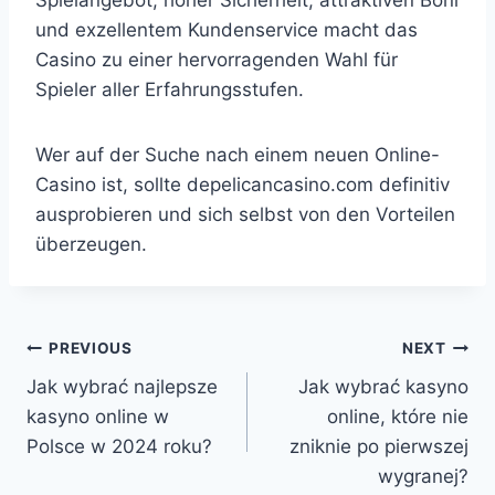
und exzellentem Kundenservice macht das
Casino zu einer hervorragenden Wahl für
Spieler aller Erfahrungsstufen.
Wer auf der Suche nach einem neuen Online-
Casino ist, sollte depelicancasino.com definitiv
ausprobieren und sich selbst von den Vorteilen
überzeugen.
Post
PREVIOUS
NEXT
Jak wybrać najlepsze
Jak wybrać kasyno
navigation
kasyno online w
online, które nie
Polsce w 2024 roku?
zniknie po pierwszej
wygranej?