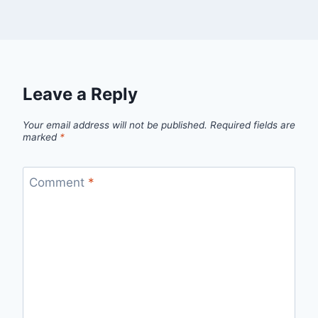
Leave a Reply
Your email address will not be published.
Required fields are
marked
*
Comment
*