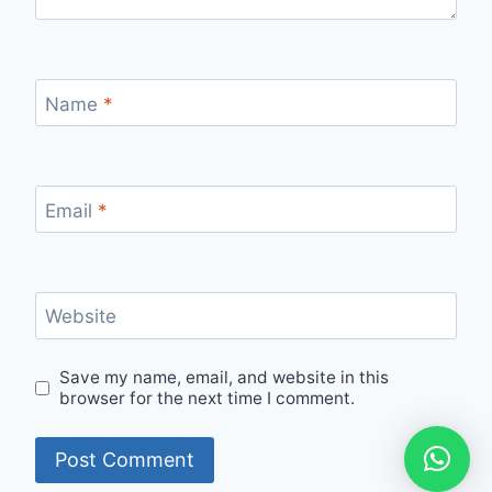
Name
*
Email
*
Website
Save my name, email, and website in this
browser for the next time I comment.