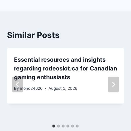
Similar Posts
Essential resources and insights
regarding rodeoslot.ca for Canadian
gaming enthusiasts
By
mono24620
August 5, 2026