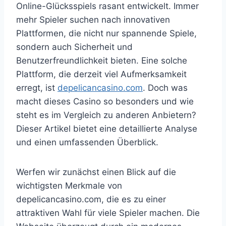
Online-Glücksspiels rasant entwickelt. Immer
mehr Spieler suchen nach innovativen
Plattformen, die nicht nur spannende Spiele,
sondern auch Sicherheit und
Benutzerfreundlichkeit bieten. Eine solche
Plattform, die derzeit viel Aufmerksamkeit
erregt, ist
depelicancasino.com
. Doch was
macht dieses Casino so besonders und wie
steht es im Vergleich zu anderen Anbietern?
Dieser Artikel bietet eine detaillierte Analyse
und einen umfassenden Überblick.
Werfen wir zunächst einen Blick auf die
wichtigsten Merkmale von
depelicancasino.com, die es zu einer
attraktiven Wahl für viele Spieler machen. Die