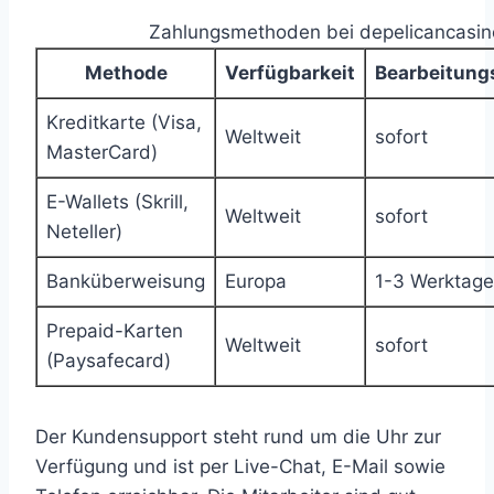
Zahlungsmethoden bei depelicancasi
Methode
Verfügbarkeit
Bearbeitung
Kreditkarte (Visa,
Weltweit
sofort
MasterCard)
E-Wallets (Skrill,
Weltweit
sofort
Neteller)
Banküberweisung
Europa
1-3 Werktage
Prepaid-Karten
Weltweit
sofort
(Paysafecard)
Der Kundensupport steht rund um die Uhr zur
Verfügung und ist per Live-Chat, E-Mail sowie