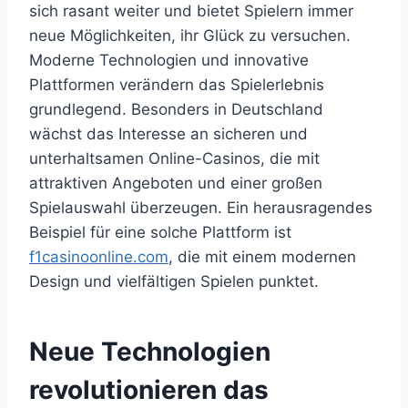
sich rasant weiter und bietet Spielern immer
neue Möglichkeiten, ihr Glück zu versuchen.
Moderne Technologien und innovative
Plattformen verändern das Spielerlebnis
grundlegend. Besonders in Deutschland
wächst das Interesse an sicheren und
unterhaltsamen Online-Casinos, die mit
attraktiven Angeboten und einer großen
Spielauswahl überzeugen. Ein herausragendes
Beispiel für eine solche Plattform ist
f1casinoonline.com
, die mit einem modernen
Design und vielfältigen Spielen punktet.
Neue Technologien
revolutionieren das