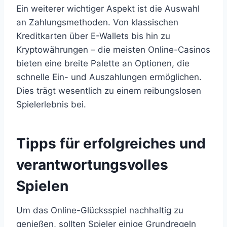
Ein weiterer wichtiger Aspekt ist die Auswahl
an Zahlungsmethoden. Von klassischen
Kreditkarten über E-Wallets bis hin zu
Kryptowährungen – die meisten Online-Casinos
bieten eine breite Palette an Optionen, die
schnelle Ein- und Auszahlungen ermöglichen.
Dies trägt wesentlich zu einem reibungslosen
Spielerlebnis bei.
Tipps für erfolgreiches und
verantwortungsvolles
Spielen
Um das Online-Glücksspiel nachhaltig zu
genießen, sollten Spieler einige Grundregeln