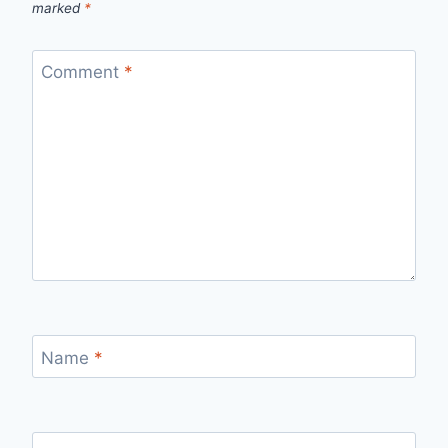
marked
*
Comment
*
Name
*