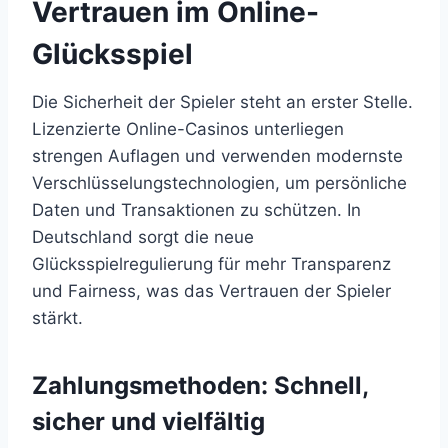
Vertrauen im Online-
Glücksspiel
Die Sicherheit der Spieler steht an erster Stelle.
Lizenzierte Online-Casinos unterliegen
strengen Auflagen und verwenden modernste
Verschlüsselungstechnologien, um persönliche
Daten und Transaktionen zu schützen. In
Deutschland sorgt die neue
Glücksspielregulierung für mehr Transparenz
und Fairness, was das Vertrauen der Spieler
stärkt.
Zahlungsmethoden: Schnell,
sicher und vielfältig