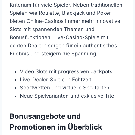
Kriterium für viele Spieler. Neben traditionellen
Spielen wie Roulette, Blackjack und Poker
bieten Online-Casinos immer mehr innovative
Slots mit spannenden Themen und
Bonusfunktionen. Live-Casino-Spiele mit
echten Dealern sorgen für ein authentisches
Erlebnis und steigern die Spannung.
Video Slots mit progressiven Jackpots
Live-Dealer-Spiele in Echtzeit
Sportwetten und virtuelle Sportarten
Neue Spielvarianten und exklusive Titel
Bonusangebote und
Promotionen im Überblick