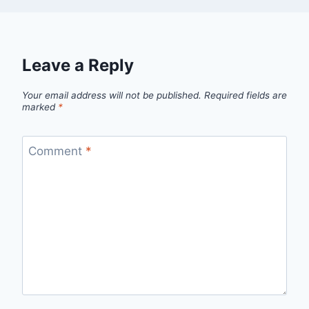
Leave a Reply
Your email address will not be published.
Required fields are
marked
*
Comment
*