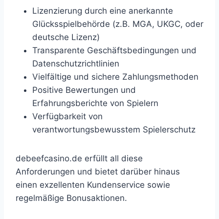
Lizenzierung durch eine anerkannte
Glücksspielbehörde (z.B. MGA, UKGC, oder
deutsche Lizenz)
Transparente Geschäftsbedingungen und
Datenschutzrichtlinien
Vielfältige und sichere Zahlungsmethoden
Positive Bewertungen und
Erfahrungsberichte von Spielern
Verfügbarkeit von
verantwortungsbewusstem Spielerschutz
debeefcasino.de erfüllt all diese
Anforderungen und bietet darüber hinaus
einen exzellenten Kundenservice sowie
regelmäßige Bonusaktionen.