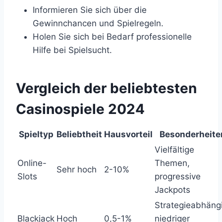
Informieren Sie sich über die
Gewinnchancen und Spielregeln.
Holen Sie sich bei Bedarf professionelle
Hilfe bei Spielsucht.
Vergleich der beliebtesten
Casinospiele 2024
Spieltyp
Beliebtheit
Hausvorteil
Besonderheite
Vielfältige
Online-
Themen,
Sehr hoch
2-10%
Slots
progressive
Jackpots
Strategieabhängi
Blackjack
Hoch
0,5-1%
niedriger