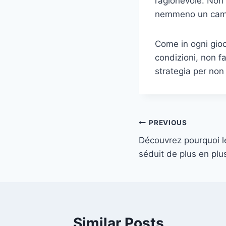
ragionevole. Non 
nemmeno un campo
Come in ogni gioc
condizioni, non fa
strategia per non 
Post
PREVIOUS
Découvrez pourquoi l
navigation
séduit de plus en plu
Similar Posts