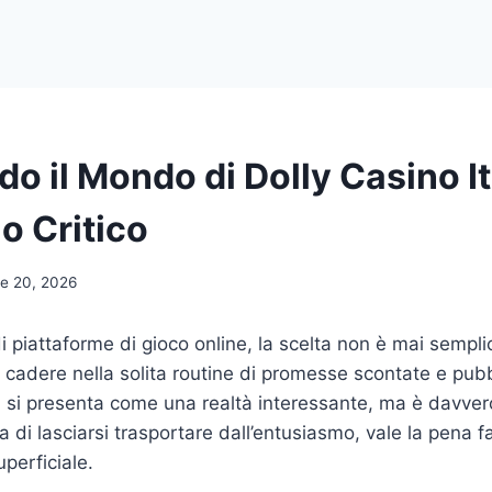
o il Mondo di Dolly Casino It
o Critico
e 20, 2026
i piattaforme di gioco online, la scelta non è mai sempli
i cadere nella solita routine di promesse scontate e pubbl
ia si presenta come una realtà interessante, ma è davvero
 di lasciarsi trasportare dall’entusiasmo, vale la pena fa
perficiale.