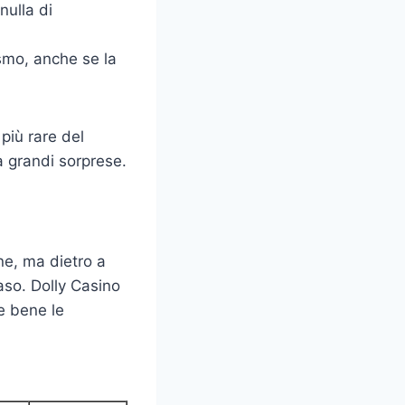
nulla di
ismo, anche se la
più rare del
a grandi sorprese.
ine, ma dietro a
aso. Dolly Casino
e bene le