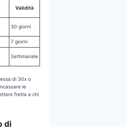
Validità
30 giorni
7 giorni
Settimanale
messa di 30x o
incassare le
ttere fretta a chi
 di