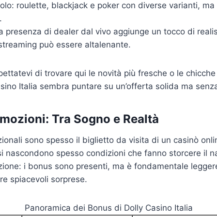
olo: roulette, blackjack e poker con diverse varianti, ma 
.
la presenza di dealer dal vivo aggiunge un tocco di real
 streaming può essere altalenante.
ttatevi di trovare qui le novità più fresche o le chicche 
sino Italia sembra puntare su un’offerta solida ma senz
mozioni: Tra Sogno e Realtà
onali sono spesso il biglietto da visita di un casinò onl
i si nascondono spesso condizioni che fanno storcere il n
ezione: i bonus sono presenti, ma è fondamentale legger
re spiacevoli sorprese.
Panoramica dei Bonus di Dolly Casino Italia