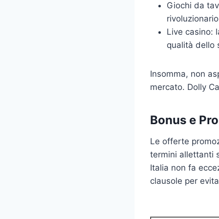
Giochi da tav
rivoluzionario
Live casino: 
qualità dello
Insomma, non aspe
mercato. Dolly Ca
Bonus e Pro
Le offerte promozi
termini allettant
Italia non fa ecc
clausole per evita