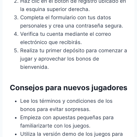
Haz clic en el botón de registro ubicado en
la esquina superior derecha.
Completa el formulario con tus datos
personales y crea una contraseña segura.
Verifica tu cuenta mediante el correo
electrónico que recibirás.
Realiza tu primer depósito para comenzar a
jugar y aprovechar los bonos de
bienvenida.
Consejos para nuevos jugadores
Lee los términos y condiciones de los
bonos para evitar sorpresas.
Empieza con apuestas pequeñas para
familiarizarte con los juegos.
Utiliza la versión demo de los juegos para