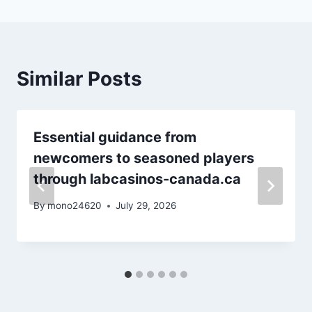
Similar Posts
Essential guidance from
newcomers to seasoned players
through labcasinos-canada.ca
By
mono24620
July 29, 2026