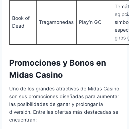
Temát
egipci
Book of
Tragamonedas
Play’n GO
símbo
Dead
especi
giros 
Promociones y Bonos en
Midas Casino
Uno de los grandes atractivos de Midas Casino
son sus promociones diseñadas para aumentar
las posibilidades de ganar y prolongar la
diversión. Entre las ofertas más destacadas se
encuentran: