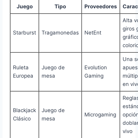
Juego
Tipo
Proveedores
Carac
Alta v
giros 
Starburst
Tragamonedas
NetEnt
gráfic
colori
Una so
Ruleta
Juego de
Evolution
apues
Europea
mesa
Gaming
múltip
en viv
Regla
están
Blackjack
Juego de
Microgaming
opció
Clásico
mesa
doblar
vivo