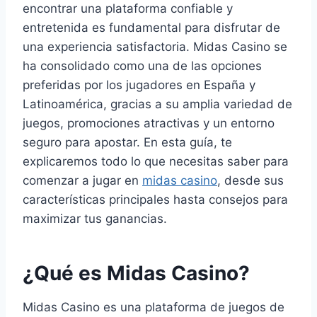
encontrar una plataforma confiable y
entretenida es fundamental para disfrutar de
una experiencia satisfactoria. Midas Casino se
ha consolidado como una de las opciones
preferidas por los jugadores en España y
Latinoamérica, gracias a su amplia variedad de
juegos, promociones atractivas y un entorno
seguro para apostar. En esta guía, te
explicaremos todo lo que necesitas saber para
comenzar a jugar en
midas casino
, desde sus
características principales hasta consejos para
maximizar tus ganancias.
¿Qué es Midas Casino?
Midas Casino es una plataforma de juegos de