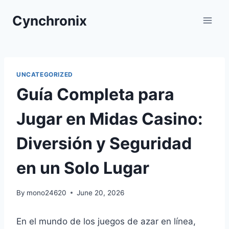
Skip
Cynchronix
to
content
UNCATEGORIZED
Guía Completa para
Jugar en Midas Casino:
Diversión y Seguridad
en un Solo Lugar
By
mono24620
June 20, 2026
En el mundo de los juegos de azar en línea,