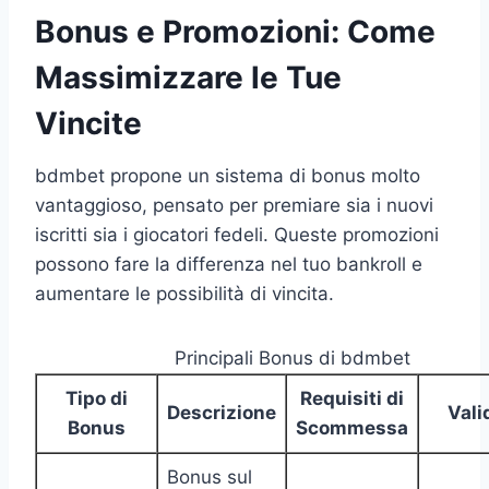
Bonus e Promozioni: Come
Massimizzare le Tue
Vincite
bdmbet propone un sistema di bonus molto
vantaggioso, pensato per premiare sia i nuovi
iscritti sia i giocatori fedeli. Queste promozioni
possono fare la differenza nel tuo bankroll e
aumentare le possibilità di vincita.
Principali Bonus di bdmbet
Tipo di
Requisiti di
Descrizione
Vali
Bonus
Scommessa
Bonus sul