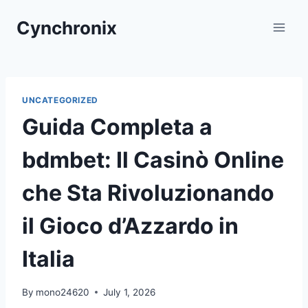
Skip
Cynchronix
to
content
UNCATEGORIZED
Guida Completa a
bdmbet: Il Casinò Online
che Sta Rivoluzionando
il Gioco d’Azzardo in
Italia
By
mono24620
July 1, 2026