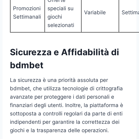
Promozioni
speciali su
Variabile
Settim
Settimanali
giochi
selezionati
Sicurezza e Affidabilità di
bdmbet
La sicurezza è una priorità assoluta per
bdmbet, che utilizza tecnologie di crittografia
avanzate per proteggere i dati personali e
finanziari degli utenti. Inoltre, la piattaforma è
sottoposta a controlli regolari da parte di enti
indipendenti per garantire la correttezza dei
giochi e la trasparenza delle operazioni.