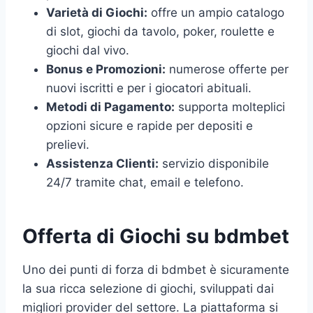
Varietà di Giochi:
offre un ampio catalogo
di slot, giochi da tavolo, poker, roulette e
giochi dal vivo.
Bonus e Promozioni:
numerose offerte per
nuovi iscritti e per i giocatori abituali.
Metodi di Pagamento:
supporta molteplici
opzioni sicure e rapide per depositi e
prelievi.
Assistenza Clienti:
servizio disponibile
24/7 tramite chat, email e telefono.
Offerta di Giochi su bdmbet
Uno dei punti di forza di bdmbet è sicuramente
la sua ricca selezione di giochi, sviluppati dai
migliori provider del settore. La piattaforma si