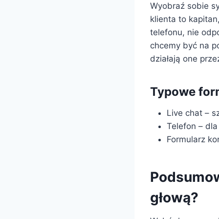
Wyobraź sobie sy
klienta to kapita
telefonu, nie od
chcemy być na po
działają one prze
Typowe for
Live chat – 
Telefon – dl
Formularz ko
Podsumowan
głową?