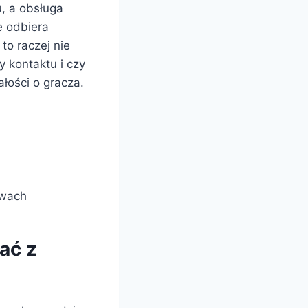
, a obsługa
e odbiera
to raczej nie
 kontaktu i czy
ałości o gracza.
awach
ać z