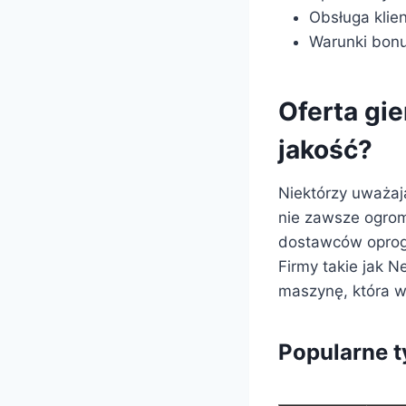
Obsługa klie
Warunki bonu
Oferta gie
jakość?
Niektórzy uważają
nie zawsze ogro
dostawców oprogra
Firmy takie jak N
maszynę, która wy
Popularne t