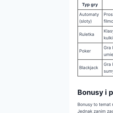
Typ gry
Automaty
Pros
(sloty)
film
Klas
Ruletka
kulk
Gra 
Poker
umie
Gra 
Blackjack
sumy
Bonusy i 
Bonusy to temat r
Jednak zanim zac