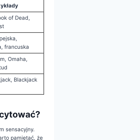
zykłady
ook of Dead,
st
pejska,
, francuska
em, Omaha,
tud
kjack, Blackjack
scytować?
lm sensacyjny.
rto pamiętać, że