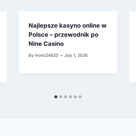
Najlepsze kasyno online w
Polsce – przewodnik po
Nine Casino
By
mono24620
July 1, 2026