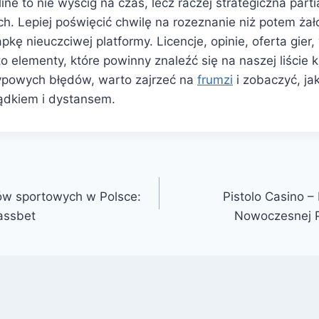
ne to nie wyścig na czas, lecz raczej strategiczna parti
uch. Lepiej poświęcić chwilę na rozeznanie niż potem ża
kę nieuczciwej platformy. Licencje, opinie, oferta gie
to elementy, które powinny znaleźć się na naszej liście ko
ypowych błędów, warto zajrzeć na
frumzi
i zobaczyć, ja
ądkiem i dystansem.
ów sportowych w Polsce:
Pistolo Casino 
assbet
Nowoczesnej P