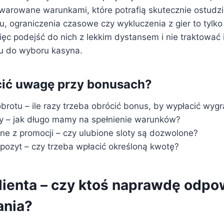
warowane warunkami, które potrafią skutecznie ostudzi
 ograniczenia czasowe czy wykluczenia z gier to tylko 
ięc podejść do nich z lekkim dystansem i nie traktować 
 do wyboru kasyna.
cić uwagę przy bonusach?
rotu – ile razy trzeba obrócić bonus, by wypłacić wyg
y – jak długo mamy na spełnienie warunków?
ne z promocji – czy ulubione sloty są dozwolone?
pozyt – czy trzeba wpłacić określoną kwotę?
lienta – czy ktoś naprawdę odpo
ania?