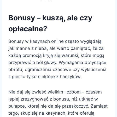
Bonusy – kuszą, ale czy
opłacalne?
Bonusy w kasynach online często wyglądają
jak manna z nieba, ale warto pamiętać, że za
każdą promocją kryją się warunki, które mogą
przyprawić o ból głowy. Wymagania dotyczące
obrotu, ograniczenia czasowe czy wykluczenia
z gier to tylko niektóre z haczyków.
Nie daj się zwieść wielkim liczbom – czasem
lepiej zrezygnować z bonusu, niż utknąć w
pułapce, której nie da się przeskoczyć. Zamiast
tego, skup się na kasynach, które oferują