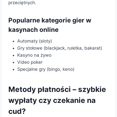
przeciętnych.
Popularne kategorie gier w
kasynach online
Automaty (sloty)
Gry stołowe (blackjack, ruletka, bakarat)
Kasyno na żywo
Video poker
Specjalne gry (bingo, keno)
Metody płatności – szybkie
wypłaty czy czekanie na
cud?