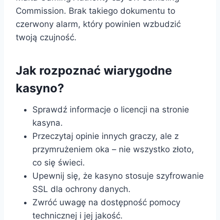
Commission. Brak takiego dokumentu to
czerwony alarm, który powinien wzbudzić
twoją czujność.
Jak rozpoznać wiarygodne
kasyno?
Sprawdź informacje o licencji na stronie
kasyna.
Przeczytaj opinie innych graczy, ale z
przymrużeniem oka – nie wszystko złoto,
co się świeci.
Upewnij się, że kasyno stosuje szyfrowanie
SSL dla ochrony danych.
Zwróć uwagę na dostępność pomocy
technicznej i jej jakość.