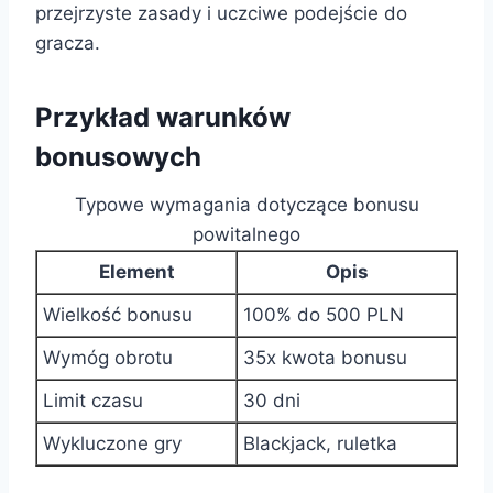
przejrzyste zasady i uczciwe podejście do
gracza.
Przykład warunków
bonusowych
Typowe wymagania dotyczące bonusu
powitalnego
Element
Opis
Wielkość bonusu
100% do 500 PLN
Wymóg obrotu
35x kwota bonusu
Limit czasu
30 dni
Wykluczone gry
Blackjack, ruletka