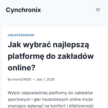
Skip
Cynchronix
to
content
UNCATEGORIZED
Jak wybrać najlepszą
platformę do zakładów
online?
By
mono24620
July 1, 2026
Wybór odpowiedniej platformy do zakładów
sportowych i gier hazardowych online może
znacząco wpłynąć na komfort i efektywność