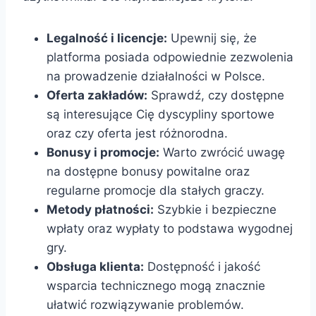
Legalność i licencje:
Upewnij się, że
platforma posiada odpowiednie zezwolenia
na prowadzenie działalności w Polsce.
Oferta zakładów:
Sprawdź, czy dostępne
są interesujące Cię dyscypliny sportowe
oraz czy oferta jest różnorodna.
Bonusy i promocje:
Warto zwrócić uwagę
na dostępne bonusy powitalne oraz
regularne promocje dla stałych graczy.
Metody płatności:
Szybkie i bezpieczne
wpłaty oraz wypłaty to podstawa wygodnej
gry.
Obsługa klienta:
Dostępność i jakość
wsparcia technicznego mogą znacznie
ułatwić rozwiązywanie problemów.