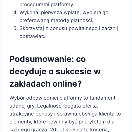
procedurami platformy.
Wykonaj pierwszą wpłatę, wybierając
preferowaną metodę płatności.
Skorzystaj z bonusu powitalnego i zacznij
obstawiać.
Podsumowanie: co
decyduje o sukcesie w
zakładach online?
Wybór odpowiedniej platformy to fundament
udanej gry. Legalność, bogata oferta,
atrakcyjne bonusy i sprawna obsługa klienta to
elementy, które powinny być priorytetem dla
każdego gracza. 20bet spełnia te kryteria,