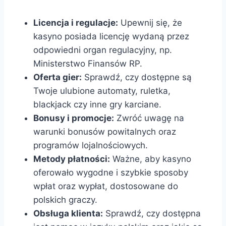
Licencja i regulacje:
Upewnij się, że
kasyno posiada licencję wydaną przez
odpowiedni organ regulacyjny, np.
Ministerstwo Finansów RP.
Oferta gier:
Sprawdź, czy dostępne są
Twoje ulubione automaty, ruletka,
blackjack czy inne gry karciane.
Bonusy i promocje:
Zwróć uwagę na
warunki bonusów powitalnych oraz
programów lojalnościowych.
Metody płatności:
Ważne, aby kasyno
oferowało wygodne i szybkie sposoby
wpłat oraz wypłat, dostosowane do
polskich graczy.
Obsługa klienta:
Sprawdź, czy dostępna