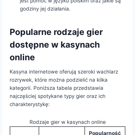
jest pomoc w języku polskim oraz jakie są
godziny jej działania.
Popularne rodzaje gier
dostępne w kasynach
online
Kasyna internetowe oferują szeroki wachlarz
rozrywek, które można podzielić na kilka
kategorii. Poniższa tabela przedstawia
najczęściej spotykane typy gier oraz ich
charakterystykę:
Rodzaje gier w kasynach online
Popularność