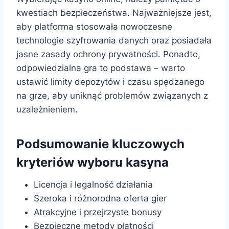
kwestiach bezpieczeństwa. Najważniejsze jest,
aby platforma stosowała nowoczesne
technologie szyfrowania danych oraz posiadała
jasne zasady ochrony prywatności. Ponadto,
odpowiedzialna gra to podstawa – warto
ustawić limity depozytów i czasu spędzanego
na grze, aby uniknąć problemów związanych z
uzależnieniem.
Podsumowanie kluczowych
kryteriów wyboru kasyna
Licencja i legalność działania
Szeroka i różnorodna oferta gier
Atrakcyjne i przejrzyste bonusy
Bezpieczne metody płatności