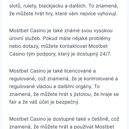
slotů, rulety, blackjacku a dalších. To znamená,
že můžete hrát hry, které vám nejvíce vyhovují.
Mostbet Casino je také známé svou vysokou
úrovní služeb. Pokud máte nějaké problémy
nebo dotazy, můžete kontaktovat Mostbet
Casino tým podpory, který je dostupný 24/7.
Mostbet Casino je také licencované a
regulované, což znamená, že je kontrolované a
regulované vládou a dalšími orgány. To
znamená, že můžete hrát s jistotou, že hraje se
fair a že váš účet je bezpečný.
Mostbet Casino je dostupné také v češtině, což
znamená, že můžete hrát a používat Mostbet