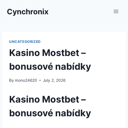
Skip
Cynchronix
to
content
UNCATEGORIZED
Kasino Mostbet –
bonusové nabídky
By
mono24620
July 2, 2026
Kasino Mostbet –
bonusové nabídky