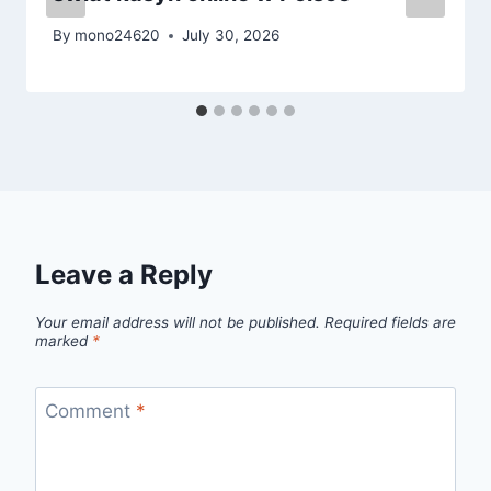
By
mono24620
July 30, 2026
Leave a Reply
Your email address will not be published.
Required fields are
marked
*
Comment
*