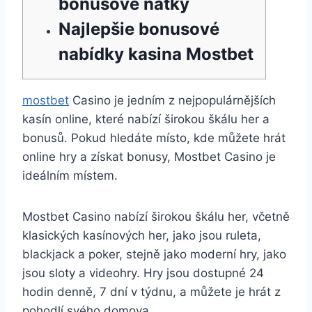
bonusové nátky
Najlepšie bonusové
nabídky kasina Mostbet
mostbet
Casino je jedním z nejpopulárnějších
kasín online, které nabízí širokou škálu her a
bonusů. Pokud hledáte místo, kde můžete hrát
online hry a získat bonusy, Mostbet Casino je
ideálním místem.
Mostbet Casino nabízí širokou škálu her, včetně
klasických kasínových her, jako jsou ruleta,
blackjack a poker, stejně jako moderní hry, jako
jsou sloty a videohry. Hry jsou dostupné 24
hodin denně, 7 dní v týdnu, a můžete je hrát z
pohodlí svého domova.