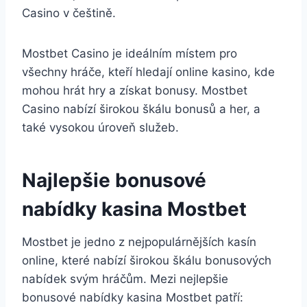
Casino v češtině.
Mostbet Casino je ideálním místem pro
všechny hráče, kteří hledají online kasino, kde
mohou hrát hry a získat bonusy. Mostbet
Casino nabízí širokou škálu bonusů a her, a
také vysokou úroveň služeb.
Najlepšie bonusové
nabídky kasina Mostbet
Mostbet je jedno z nejpopulárnějších kasín
online, které nabízí širokou škálu bonusových
nabídek svým hráčům. Mezi nejlepšie
bonusové nabídky kasina Mostbet patří: