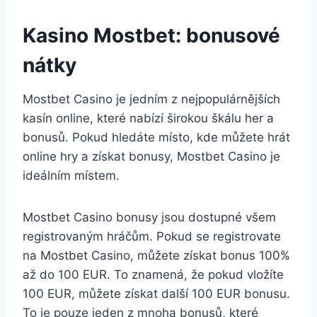
Kasino Mostbet: bonusové
nátky
Mostbet Casino je jedním z nejpopulárnějších
kasín online, které nabízí širokou škálu her a
bonusů. Pokud hledáte místo, kde můžete hrát
online hry a získat bonusy, Mostbet Casino je
ideálním místem.
Mostbet Casino bonusy jsou dostupné všem
registrovaným hráčům. Pokud se registrovate
na Mostbet Casino, můžete získat bonus 100%
až do 100 EUR. To znamená, že pokud vložíte
100 EUR, můžete získat další 100 EUR bonusu.
To je pouze jeden z mnoha bonusů, které