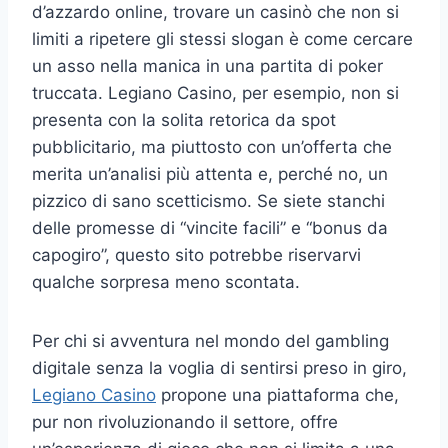
d’azzardo online, trovare un casinò che non si
limiti a ripetere gli stessi slogan è come cercare
un asso nella manica in una partita di poker
truccata. Legiano Casino, per esempio, non si
presenta con la solita retorica da spot
pubblicitario, ma piuttosto con un’offerta che
merita un’analisi più attenta e, perché no, un
pizzico di sano scetticismo. Se siete stanchi
delle promesse di “vincite facili” e “bonus da
capogiro”, questo sito potrebbe riservarvi
qualche sorpresa meno scontata.
Per chi si avventura nel mondo del gambling
digitale senza la voglia di sentirsi preso in giro,
Legiano Casino
propone una piattaforma che,
pur non rivoluzionando il settore, offre