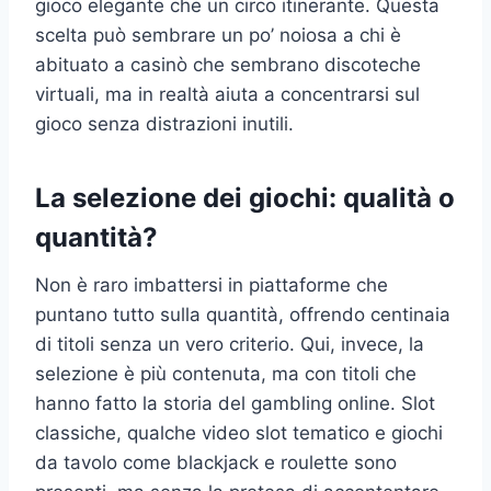
gioco elegante che un circo itinerante. Questa
scelta può sembrare un po’ noiosa a chi è
abituato a casinò che sembrano discoteche
virtuali, ma in realtà aiuta a concentrarsi sul
gioco senza distrazioni inutili.
La selezione dei giochi: qualità o
quantità?
Non è raro imbattersi in piattaforme che
puntano tutto sulla quantità, offrendo centinaia
di titoli senza un vero criterio. Qui, invece, la
selezione è più contenuta, ma con titoli che
hanno fatto la storia del gambling online. Slot
classiche, qualche video slot tematico e giochi
da tavolo come blackjack e roulette sono