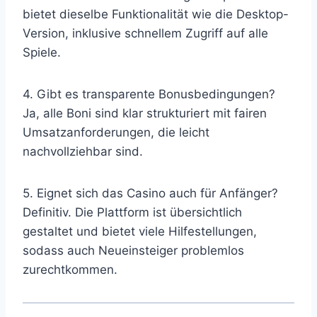
bietet dieselbe Funktionalität wie die Desktop-
Version, inklusive schnellem Zugriff auf alle
Spiele.
4. Gibt es transparente Bonusbedingungen?
Ja, alle Boni sind klar strukturiert mit fairen
Umsatzanforderungen, die leicht
nachvollziehbar sind.
5. Eignet sich das Casino auch für Anfänger?
Definitiv. Die Plattform ist übersichtlich
gestaltet und bietet viele Hilfestellungen,
sodass auch Neueinsteiger problemlos
zurechtkommen.