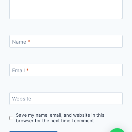
Name
*
Email
*
Website
Save my name, email, and website in this
browser for the next time I comment.