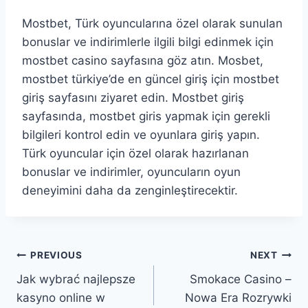
Mostbet, Türk oyuncularına özel olarak sunulan
bonuslar ve indirimlerle ilgili bilgi edinmek için
mostbet casino sayfasına göz atın. Mosbet,
mostbet türkiye’de en güncel giriş için mostbet
giriş sayfasını ziyaret edin. Mostbet giriş
sayfasında, mostbet giris yapmak için gerekli
bilgileri kontrol edin ve oyunlara giriş yapın.
Türk oyuncular için özel olarak hazırlanan
bonuslar ve indirimler, oyuncuların oyun
deneyimini daha da zenginleştirecektir.
Post
PREVIOUS
NEXT
Jak wybrać najlepsze
Smokace Casino –
navigation
kasyno online w
Nowa Era Rozrywki