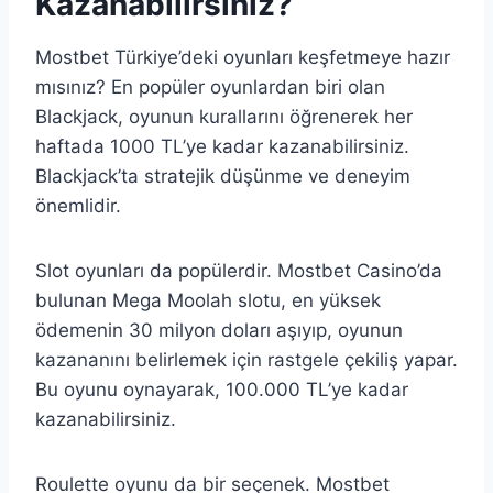
Kazanabilirsiniz?
Mostbet Türkiye’deki oyunları keşfetmeye hazır
mısınız? En popüler oyunlardan biri olan
Blackjack, oyunun kurallarını öğrenerek her
haftada 1000 TL’ye kadar kazanabilirsiniz.
Blackjack’ta stratejik düşünme ve deneyim
önemlidir.
Slot oyunları da popülerdir. Mostbet Casino’da
bulunan Mega Moolah slotu, en yüksek
ödemenin 30 milyon doları aşıyıp, oyunun
kazananını belirlemek için rastgele çekiliş yapar.
Bu oyunu oynayarak, 100.000 TL’ye kadar
kazanabilirsiniz.
Roulette oyunu da bir seçenek. Mostbet