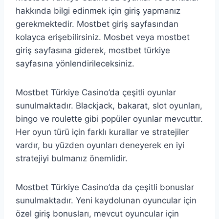
hakkında bilgi edinmek için giriş yapmanız
gerekmektedir. Mostbet giriş sayfasından
kolayca erişebilirsiniz. Mosbet veya mostbet
giriş sayfasına giderek, mostbet türkiye
sayfasına yönlendirileceksiniz.
Mostbet Türkiye Casino’da çeşitli oyunlar
sunulmaktadır. Blackjack, bakarat, slot oyunları,
bingo ve roulette gibi popüler oyunlar mevcuttır.
Her oyun türü için farklı kurallar ve stratejiler
vardır, bu yüzden oyunları deneyerek en iyi
stratejiyi bulmanız önemlidir.
Mostbet Türkiye Casino’da da çeşitli bonuslar
sunulmaktadır. Yeni kaydolunan oyuncular için
özel giriş bonusları, mevcut oyuncular için