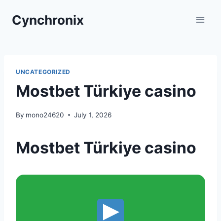
Skip
Cynchronix
to
content
UNCATEGORIZED
Mostbet Türkiye casino
By
mono24620
July 1, 2026
Mostbet Türkiye casino