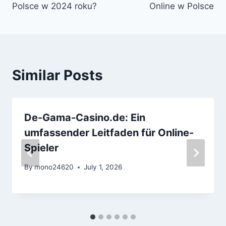
Polsce w 2024 roku?
Online w Polsce
Similar Posts
De-Gama-Casino.de: Ein
umfassender Leitfaden für Online-
Spieler
By
mono24620
July 1, 2026