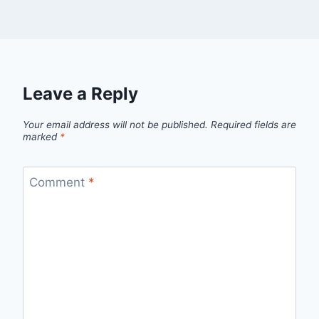
Leave a Reply
Your email address will not be published.
Required fields are
marked
*
Comment
*