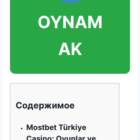
OYNAM
AK
Содержимое
Mostbet Türkiye
Casino: Oyunlar ve