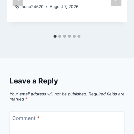
By
mono24620
August 7, 2026
Leave a Reply
Your email address will not be published.
Required fields are
marked
*
Comment
*