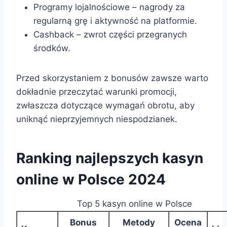
Programy lojalnościowe – nagrody za
regularną grę i aktywność na platformie.
Cashback – zwrot części przegranych
środków.
Przed skorzystaniem z bonusów zawsze warto
dokładnie przeczytać warunki promocji,
zwłaszcza dotyczące wymagań obrotu, aby
uniknąć nieprzyjemnych niespodzianek.
Ranking najlepszych kasyn
online w Polsce 2024
Top 5 kasyn online w Polsce
Bonus
Metody
Ocena