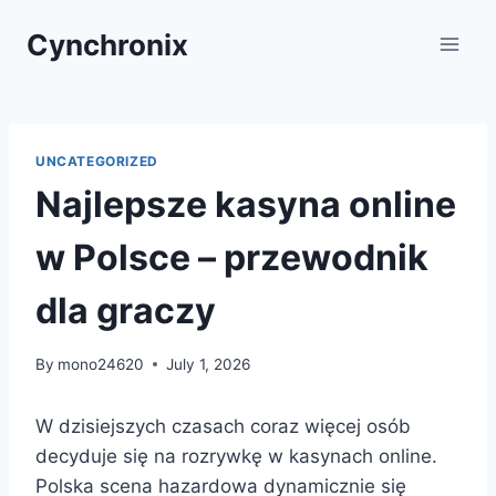
Skip
Cynchronix
to
content
UNCATEGORIZED
Najlepsze kasyna online
w Polsce – przewodnik
dla graczy
By
mono24620
July 1, 2026
W dzisiejszych czasach coraz więcej osób
decyduje się na rozrywkę w kasynach online.
Polska scena hazardowa dynamicznie się