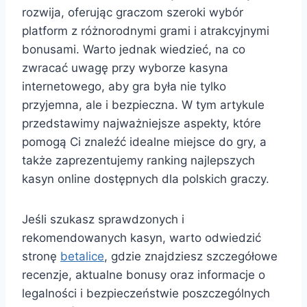
rozwija, oferując graczom szeroki wybór
platform z różnorodnymi grami i atrakcyjnymi
bonusami. Warto jednak wiedzieć, na co
zwracać uwagę przy wyborze kasyna
internetowego, aby gra była nie tylko
przyjemna, ale i bezpieczna. W tym artykule
przedstawimy najważniejsze aspekty, które
pomogą Ci znaleźć idealne miejsce do gry, a
także zaprezentujemy ranking najlepszych
kasyn online dostępnych dla polskich graczy.
Jeśli szukasz sprawdzonych i
rekomendowanych kasyn, warto odwiedzić
stronę
betalice
, gdzie znajdziesz szczegółowe
recenzje, aktualne bonusy oraz informacje o
legalności i bezpieczeństwie poszczególnych