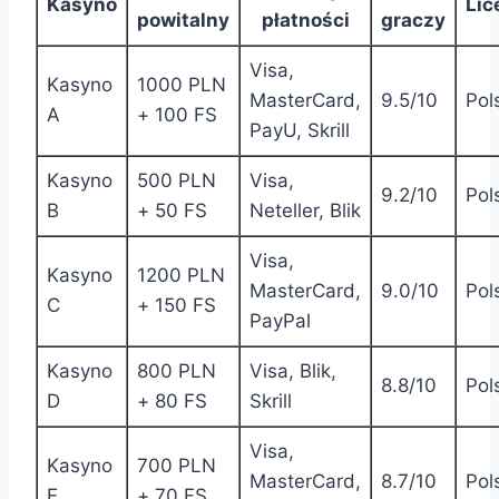
Kasyno
Lic
powitalny
płatności
graczy
Visa,
Kasyno
1000 PLN
MasterCard,
9.5/10
Pol
A
+ 100 FS
PayU, Skrill
Kasyno
500 PLN
Visa,
9.2/10
Pol
B
+ 50 FS
Neteller, Blik
Visa,
Kasyno
1200 PLN
MasterCard,
9.0/10
Pol
C
+ 150 FS
PayPal
Kasyno
800 PLN
Visa, Blik,
8.8/10
Pol
D
+ 80 FS
Skrill
Visa,
Kasyno
700 PLN
MasterCard,
8.7/10
Pol
E
+ 70 FS