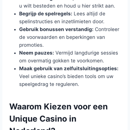
u wilt besteden en houd u hier strikt aan.
Begrijp de spelregels:
Lees altijd de
spelinstructies en inzetlimieten door.
Gebruik bonussen verstandig:
Controleer
de voorwaarden en beperkingen van
promoties.
Neem pauzes:
Vermijd langdurige sessies
om overmatig gokken te voorkomen.
Maak gebruik van zelfuitsluitingsopties:
Veel unieke casino’s bieden tools om uw
speelgedrag te reguleren.
Waarom Kiezen voor een
Unique Casino in