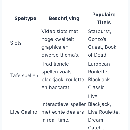
Populaire
Speltype
Beschrijving
Titels
Video slots met
Starburst,
hoge kwaliteit
Gonzo’s
Slots
graphics en
Quest, Book
diverse thema’s.
of Dead
Traditionele
European
spellen zoals
Roulette,
Tafelspellen
blackjack, roulette
Blackjack
en baccarat.
Classic
Live
Interactieve spellen
Blackjack,
Live Casino
met echte dealers
Live Roulette,
in real-time.
Dream
Catcher