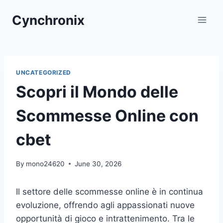
Skip
Cynchronix
to
content
UNCATEGORIZED
Scopri il Mondo delle
Scommesse Online con
cbet
By
mono24620
June 30, 2026
Il settore delle scommesse online è in continua
evoluzione, offrendo agli appassionati nuove
opportunità di gioco e intrattenimento. Tra le