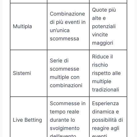
Quote più
Combinazione
alte e
di più eventi in
Multipla
potenziali
un’unica
vincite
scommessa
maggiori
Riduce il
Serie di
rischio
scommesse
Sistemi
rispetto alle
multiple con
multiple
combinazioni
tradizionali
Scommesse in
Esperienza
tempo reale
dinamica e
Live Betting
durante lo
possibilità di
svolgimento
reagire agli
dell’evento
eventi