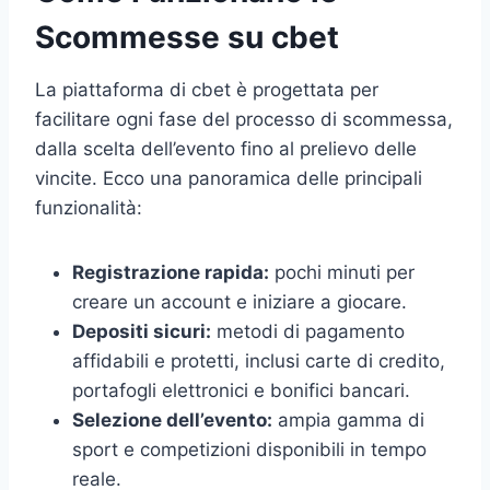
Scommesse su cbet
La piattaforma di cbet è progettata per
facilitare ogni fase del processo di scommessa,
dalla scelta dell’evento fino al prelievo delle
vincite. Ecco una panoramica delle principali
funzionalità:
Registrazione rapida:
pochi minuti per
creare un account e iniziare a giocare.
Depositi sicuri:
metodi di pagamento
affidabili e protetti, inclusi carte di credito,
portafogli elettronici e bonifici bancari.
Selezione dell’evento:
ampia gamma di
sport e competizioni disponibili in tempo
reale.