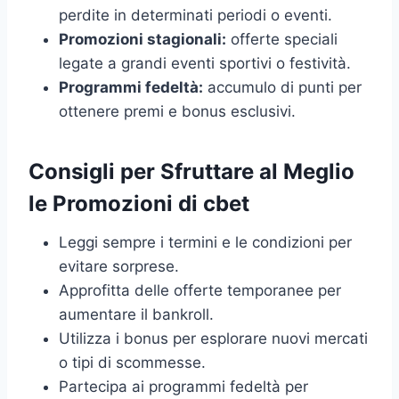
perdite in determinati periodi o eventi.
Promozioni stagionali:
offerte speciali
legate a grandi eventi sportivi o festività.
Programmi fedeltà:
accumulo di punti per
ottenere premi e bonus esclusivi.
Consigli per Sfruttare al Meglio
le Promozioni di cbet
Leggi sempre i termini e le condizioni per
evitare sorprese.
Approfitta delle offerte temporanee per
aumentare il bankroll.
Utilizza i bonus per esplorare nuovi mercati
o tipi di scommesse.
Partecipa ai programmi fedeltà per