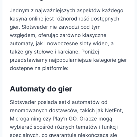
Jednym z najważniejszych aspektów każdego
kasyna online jest różnorodność dostępnych
gier. Slotsvader nie zawodzi pod tym
względem, oferując zarówno klasyczne
automaty, jak i nowoczesne sloty wideo, a
także gry stołowe i karciane. Poniżej
przedstawiamy najpopularniejsze kategorie gier
dostępne na platformie:
Automaty do gier
Slotsvader posiada setki automatów od
renomowanych dostawców, takich jak NetEnt,
Microgaming czy Play’n GO. Gracze mogą
wybierać spośród różnych tematów i funkcji
specjalnych, co gwarantuje niekończącą się