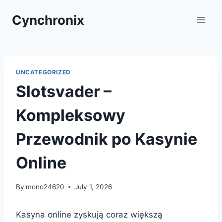
Skip
Cynchronix
to
content
UNCATEGORIZED
Slotsvader –
Kompleksowy
Przewodnik po Kasynie
Online
By
mono24620
July 1, 2026
Kasyna online zyskują coraz większą