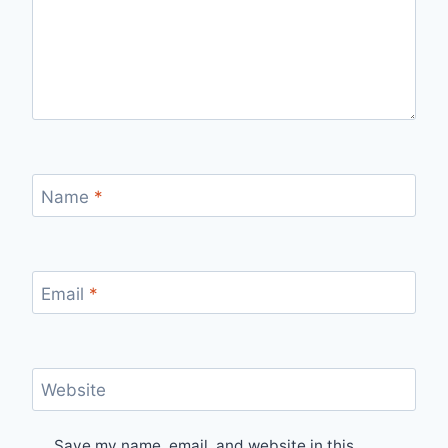
Name
*
Email
*
Website
Save my name, email, and website in this