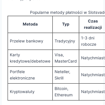
Popularne metody płatności w Slotsvad
Czas
Metoda
Typ
realizacji
1-3 dni
Przelew bankowy
Tradycyjny
robocze
Karty
Visa,
Natychmiast
kredytowe/debetowe
MasterCard
Portfele
Neteller,
Natychmiast
elektroniczne
Skrill
Bitcoin,
Kryptowaluty
Natychmiast
Ethereum