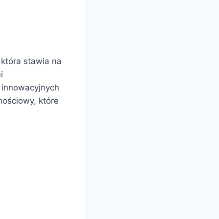
 która stawia na
i
 innowacyjnych
nościowy, które