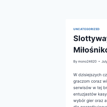
Skip
to
content
UNCATEGORIZED
Slottywa
Miłośnik
By
mono24620
Jul
W dzisiejszych cz
graczom coraz wi
serwisów w tej b
entuzjastów kasy
wybór gier oraz a
dla początkującyc