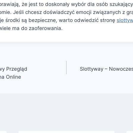
prawiają, że jest to doskonały wybór dla osób szukając
mie. Jeśli chcesz doświadczyć emocji związanych z grą 
e środki są bezpieczne, warto odwiedzić stronę
slotty
wiele ma do zaoferowania.
wy Przegląd
Slottyway – Nowoczes
a Online