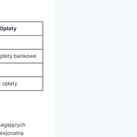
Opłaty
opłaty bankowe
 opłaty
magających
fesjonalna