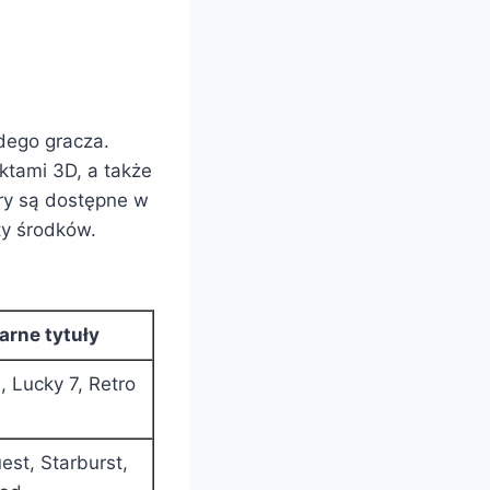
żdego gracza.
ktami 3D, a także
gry są dostępne w
ty środków.
arne tytuły
, Lucky 7, Retro
est, Starburst,