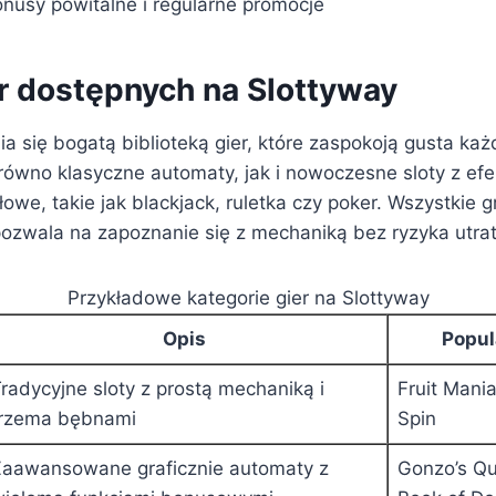
onusy powitalne i regularne promocje
er dostępnych na Slottyway
a się bogatą biblioteką gier, które zaspokoją gusta ka
równo klasyczne automaty, jak i nowoczesne sloty z efe
łowe, takie jak blackjack, ruletka czy poker. Wszystkie 
pozwala na zapoznanie się z mechaniką bez ryzyka utra
Przykładowe kategorie gier na Slottyway
Opis
Popul
radycyjne sloty z prostą mechaniką i
Fruit Mania
trzema bębnami
Spin
aawansowane graficznie automaty z
Gonzo’s Qu