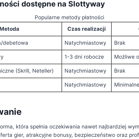
ności dostępne na Slottyway
Popularne metody płatności
Metoda
Czas realizacji
a/debetowa
Natychmiastowy
Brak
wy
1-3 dni robocze
Możliwe 
iczne (Skrill, Neteller)
Natychmiastowy
Brak
Natychmiastowy
Minimalne
anie
tforma, która spełnia oczekiwania nawet najbardziej wy
ferta gier, atrakcyjne bonusy, bezpieczeństwo oraz pro