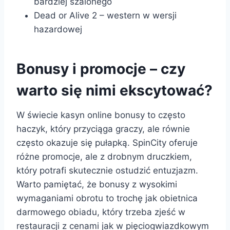
bardziej szalonego
Dead or Alive 2 – western w wersji
hazardowej
Bonusy i promocje – czy
warto się nimi ekscytować?
W świecie kasyn online bonusy to często
haczyk, który przyciąga graczy, ale równie
często okazuje się pułapką. SpinCity oferuje
różne promocje, ale z drobnym druczkiem,
który potrafi skutecznie ostudzić entuzjazm.
Warto pamiętać, że bonusy z wysokimi
wymaganiami obrotu to trochę jak obietnica
darmowego obiadu, który trzeba zjeść w
restauracji z cenami jak w pięciogwiazdkowym