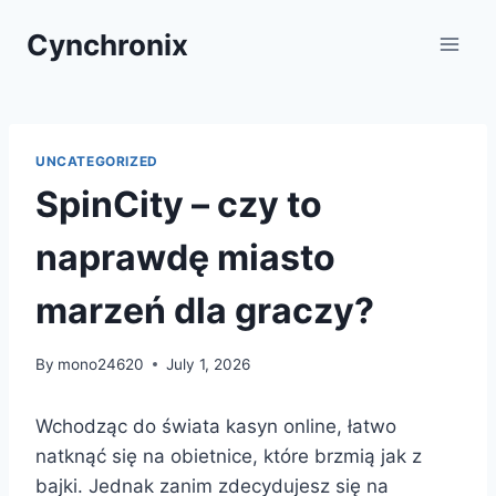
Skip
Cynchronix
to
content
UNCATEGORIZED
SpinCity – czy to
naprawdę miasto
marzeń dla graczy?
By
mono24620
July 1, 2026
Wchodząc do świata kasyn online, łatwo
natknąć się na obietnice, które brzmią jak z
bajki. Jednak zanim zdecydujesz się na