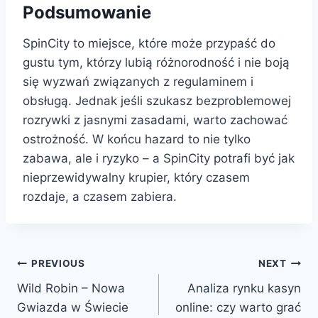
Podsumowanie
SpinCity to miejsce, które może przypaść do
gustu tym, którzy lubią różnorodność i nie boją
się wyzwań związanych z regulaminem i
obsługą. Jednak jeśli szukasz bezproblemowej
rozrywki z jasnymi zasadami, warto zachować
ostrożność. W końcu hazard to nie tylko
zabawa, ale i ryzyko – a SpinCity potrafi być jak
nieprzewidywalny krupier, który czasem
rozdaje, a czasem zabiera.
Post
PREVIOUS
NEXT
Wild Robin – Nowa
Analiza rynku kasyn
navigation
Gwiazda w Świecie
online: czy warto grać