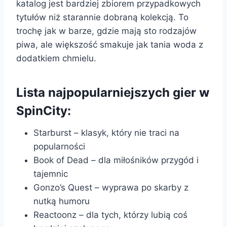
katalog jest bardziej zbiorem przypadkowych
tytułów niż starannie dobraną kolekcją. To
trochę jak w barze, gdzie mają sto rodzajów
piwa, ale większość smakuje jak tania woda z
dodatkiem chmielu.
Lista najpopularniejszych gier w
SpinCity:
Starburst – klasyk, który nie traci na
popularności
Book of Dead – dla miłośników przygód i
tajemnic
Gonzo’s Quest – wyprawa po skarby z
nutką humoru
Reactoonz – dla tych, którzy lubią coś