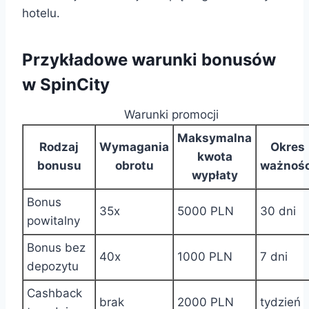
hotelu.
Przykładowe warunki bonusów
w SpinCity
Warunki promocji
Maksymalna
Rodzaj
Wymagania
Okres
kwota
bonusu
obrotu
ważnośc
wypłaty
Bonus
35x
5000 PLN
30 dni
powitalny
Bonus bez
40x
1000 PLN
7 dni
depozytu
Cashback
brak
2000 PLN
tydzień