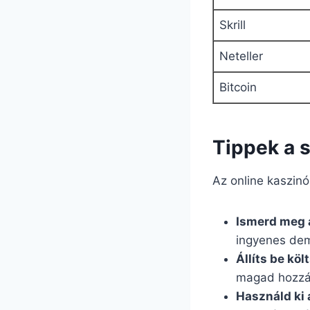
Skrill
Neteller
Bitcoin
Tippek a s
Az online kaszinó
Ismerd meg a
ingyenes dem
Állíts be köl
magad hozzá
Használd ki 