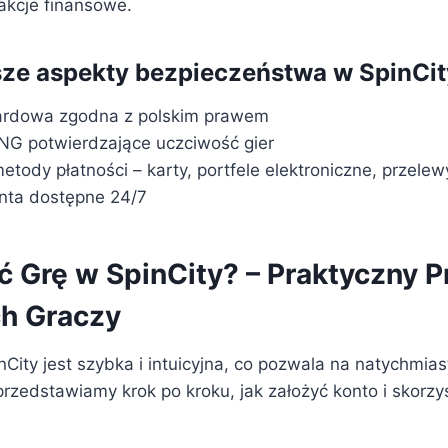
akcje finansowe.
ze aspekty bezpieczeństwa w SpinCit
zardowa zgodna z polskim prawem
RNG potwierdzające uczciwość gier
etody płatności – karty, portfele elektroniczne, przel
enta dostępne 24/7
ć Grę w SpinCity? – Praktyczny 
h Graczy
nCity jest szybka i intuicyjna, co pozwala na natychmi
przedstawiamy krok po kroku, jak założyć konto i skorz