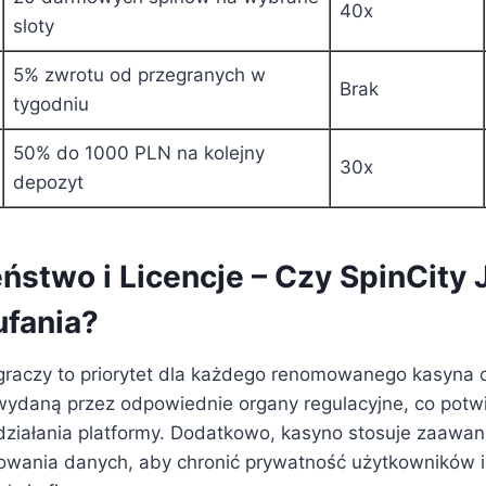
40x
sloty
5% zwrotu od przegranych w
Brak
tygodniu
50% do 1000 PLN na kolejny
30x
depozyt
ństwo i Licencje – Czy SpinCity 
fania?
raczy to priorytet dla każdego renomowanego kasyna on
 wydaną przez odpowiednie organy regulacyjne, co potwi
działania platformy. Dodatkowo, kasyno stosuje zaaw
rowania danych, aby chronić prywatność użytkowników 