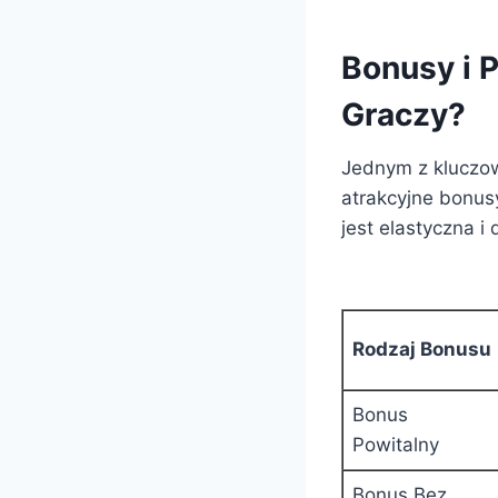
Bonusy i 
Graczy?
Jednym z kluczo
atrakcyjne bonus
jest elastyczna 
Rodzaj Bonusu
Bonus
Powitalny
Bonus Bez