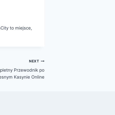
City to miejsce,
NEXT
pletny Przewodnik po
snym Kasynie Online