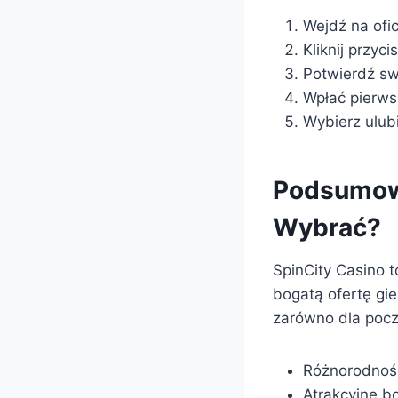
Wejdź na ofic
Kliknij przyci
Potwierdź sw
Wpłać pierws
Wybierz ulubi
Podsumowa
Wybrać?
SpinCity Casino 
bogatą ofertę gie
zarówno dla pocz
Różnorodnoś
Atrakcyjne b