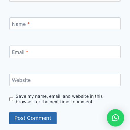
Name
*
Email
*
Website
Save my name, email, and website in this
browser for the next time I comment.