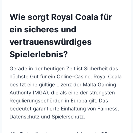
Wie sorgt Royal Coala für
ein sicheres und
vertrauenswürdiges
Spielerlebnis?
Gerade in der heutigen Zeit ist Sicherheit das
höchste Gut für ein Online-Casino. Royal Coala
besitzt eine gültige Lizenz der Malta Gaming
Authority (MGA), die als eine der strengsten
Regulierungsbehörden in Europa gilt. Das
bedeutet garantierte Einhaltung von Fairness,
Datenschutz und Spielerschutz.