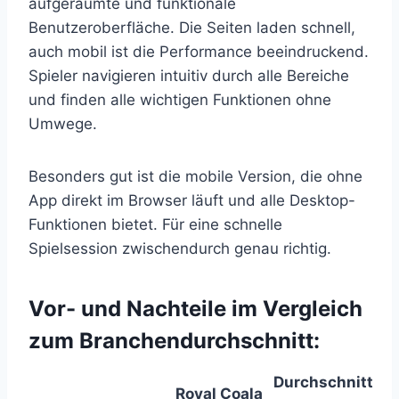
aufgeräumte und funktionale
Benutzeroberfläche. Die Seiten laden schnell,
auch mobil ist die Performance beeindruckend.
Spieler navigieren intuitiv durch alle Bereiche
und finden alle wichtigen Funktionen ohne
Umwege.
Besonders gut ist die mobile Version, die ohne
App direkt im Browser läuft und alle Desktop-
Funktionen bietet. Für eine schnelle
Spielsession zwischendurch genau richtig.
Vor- und Nachteile im Vergleich
zum Branchendurchschnitt:
Durchschnitt
Royal Coala