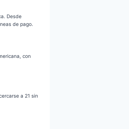
ca. Desde
líneas de pago.
americana, con
cercarse a 21 sin