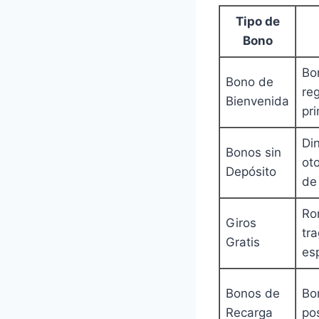
Tipo de
Bono
Bon
Bono de
reg
Bienvenida
pr
Din
Bonos sin
ot
Depósito
de
Ro
Giros
tr
Gratis
esp
Bonos de
Bo
Recarga
pos