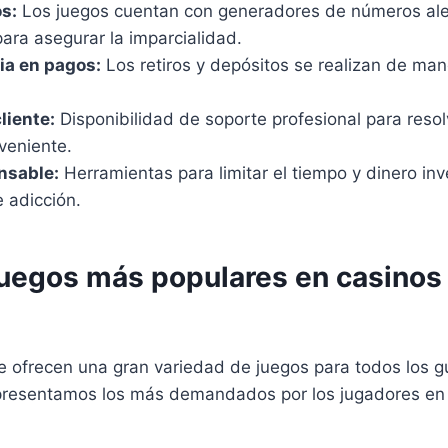
s:
Los juegos cuentan con generadores de números ale
para asegurar la imparcialidad.
ia en pagos:
Los retiros y depósitos se realizan de man
liente:
Disponibilidad de soporte profesional para resol
veniente.
nsable:
Herramientas para limitar el tiempo y dinero inv
 adicción.
juegos más populares en casinos 
s
e ofrecen una gran variedad de juegos para todos los g
 presentamos los más demandados por los jugadores en