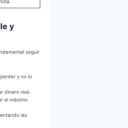
nida.
le y
undamental seguir
perder y no lo
r dinero real.
ar el máximo
mentando las