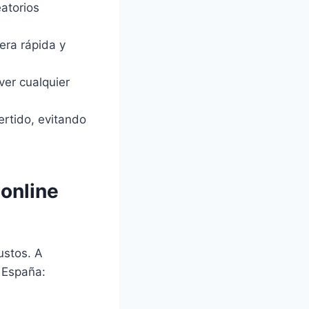
atorios
era rápida y
ver cualquier
ertido, evitando
online
ustos. A
 España: