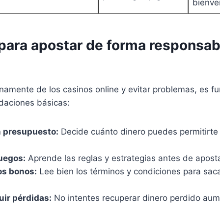
bienve
para apostar de forma responsab
enamente de los casinos online y evitar problemas, es f
daciones básicas:
n presupuesto:
Decide cuánto dinero puedes permitirte 
uegos:
Aprende las reglas y estrategias antes de aposta
os bonos:
Lee bien los términos y condiciones para sac
uir pérdidas:
No intentes recuperar dinero perdido au