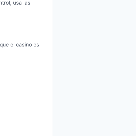
trol, usa las
 que el casino es