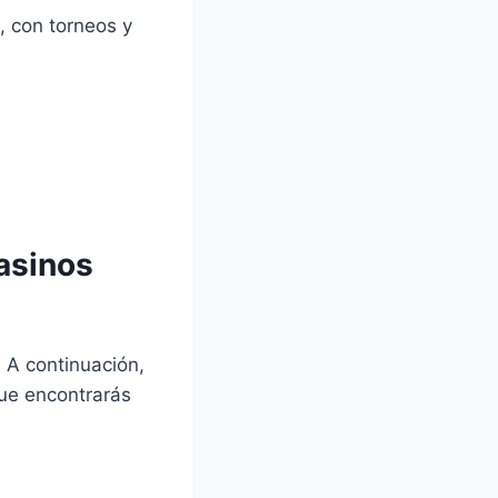
 con torneos y
asinos
 A continuación,
ue encontrarás