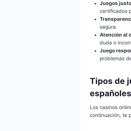
Juegos justo
certificados 
Transparenc
segura.
Atención al c
duda o incon
Juego respo
problemas de
Tipos de 
españole
Los casinos onlin
continuación, te